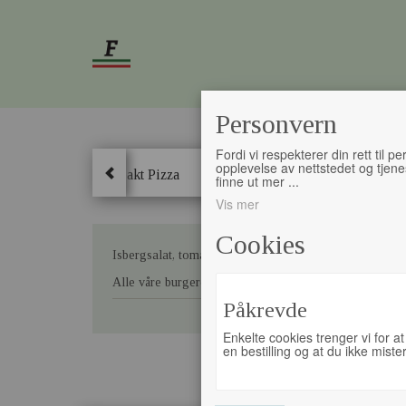
Personvern
Fordi vi respekterer din rett til 
opplevelse av nettstedet og tjene
Ha
dium Pizza
Innbakt Pizza
Grillretter
Kebab
finne ut mer
...
Vis mer
Cookies
Isbergsalat, tomat, agurk og dressing er selvsagt tilbe
Alle våre burgere inneholder: Hvete, egg, soya, melk, s
Påkrevde
Enkelte cookies trenger vi for a
en bestilling og at du ikke mist