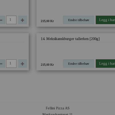
Endre tilbehør
Legg i ha
215,00 Kr
14. Meksikanskburger tallerken [200g]
Endre tilbehør
Legg i ha
215,00 Kr
Fellini Pizza AS
Mørkvedsenteret 11