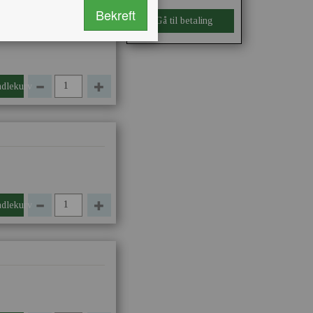
Bekreft
Gå til betaling
ndlekurv
ndlekurv