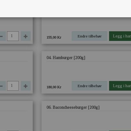
02. Cheeseburger [150g]
.
Endre tilbehør
Legg i ha
155,00 Kr
04. Hamburger [200g]
Endre tilbehør
Legg i ha
180,00 Kr
06. Baconcheeseburger [200g]