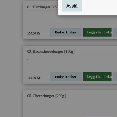
Avslå
01. Hamburger [150g]
.
Endre tilbehør
Legg i handlekurv
150,00 Kr
03. Baconcheeseburger [150g]
.
Endre tilbehør
Legg i handlekurv
160,00 Kr
05. Cheeseburger [200g]