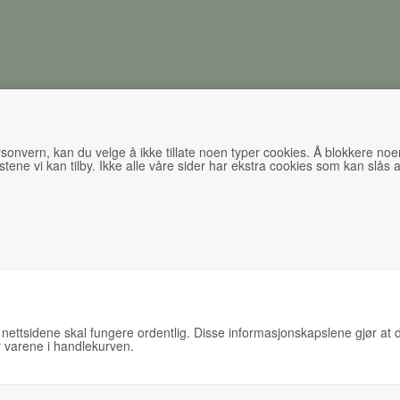
personvern, kan du velge å ikke tillate noen typer cookies. Å blokkere no
stene vi kan tilby. Ikke alle våre sider har ekstra cookies som kan slås
mburger
Barnemeny
Vegetarmeny
Salater
Pa
hør på alle våre burgere.
elleri, sennep, sesamfrø og sulfit.
t nettsidene skal fungere ordentlig. Disse informasjonskapslene gjør at d
er varene i handlekurven.