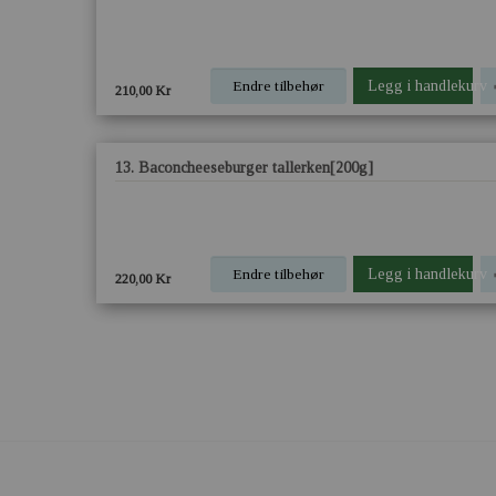
Endre tilbehør
Legg i handlekurv
210,00 Kr
13. Baconcheeseburger tallerken[200g]
Endre tilbehør
Legg i handlekurv
220,00 Kr