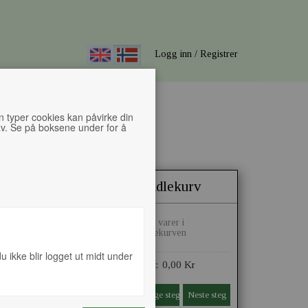
Logg inn / Registrer
en typer cookies kan påvirke din
 av. Se på boksene under for å
sta
Drikke/Ekstra
Kasse
handlekurv
Ingen varer i
handlekurven
u ikke blir logget ut midt under
0,00 Kr
Totalt:
Forrige steg
Neste steg